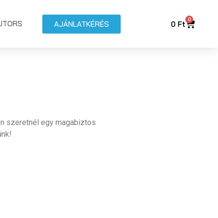
0
BUTORS
AJÁNLATKÉRÉS
0
Ft
ben szeretnél egy magabiztos
ünk!