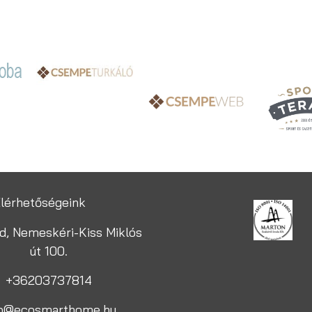
lérhetőségeink
d, Nemeskéri-Kiss Miklós
út 100.
+36203737814
fo@ecosmarthome.hu