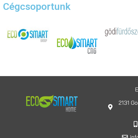
Cégcsoportunk
E
2131 Gö
in