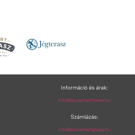
Információ és árak:
info@ecosmarthome.hu
Számlázás:
info@ecosmartgroup.hu